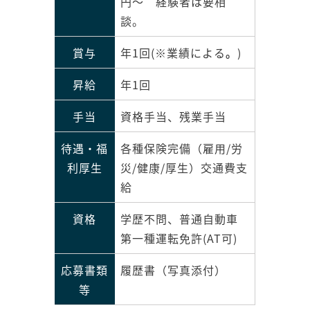
円～ 経験者は要相
談。
賞与
年1回(
※
業績による
。
)
昇給
年1回
手当
資格手当、残業手当
待遇・福
各種保険完備（雇用/労
利厚生
災/健康/厚生）交通費支
給
資格
学歴不問、普通自動車
第一種運転免許(AT可)
応募書類
履歴書（写真添付）
等